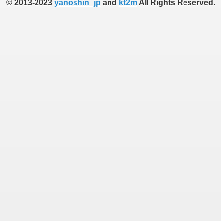
© 2013-2023
yanoshin_jp
and
kt2m
All Rights Reserved.