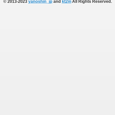
© 2013-2023
yanoshin_jp
and
kt2m
All Rights Reserved.