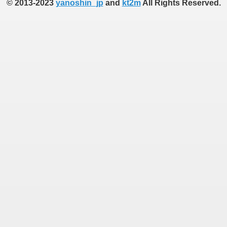
© 2013-2023
yanoshin_jp
and
kt2m
All Rights Reserved.