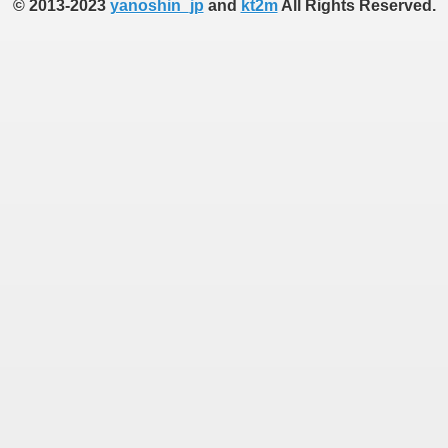
© 2013-2023
yanoshin_jp
and
kt2m
All Rights Reserved.