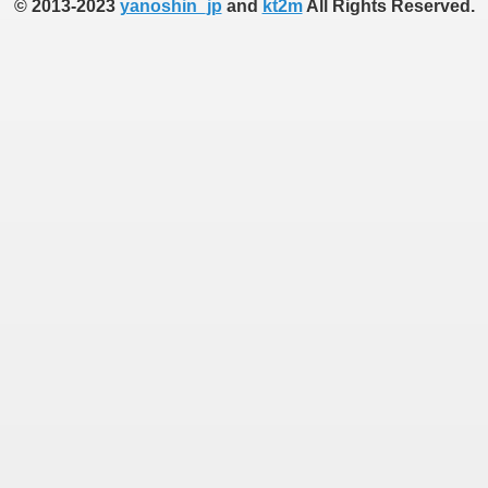
© 2013-2023
yanoshin_jp
and
kt2m
All Rights Reserved.