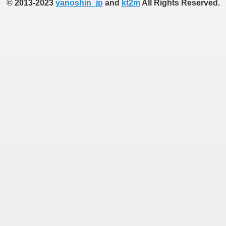
© 2013-2023
yanoshin_jp
and
kt2m
All Rights Reserved.