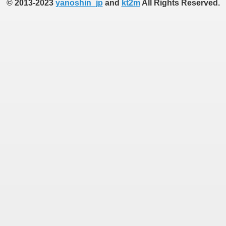
© 2013-2023
yanoshin_jp
and
kt2m
All Rights Reserved.