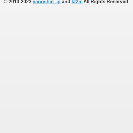
© 2013-2023
yanoshin_jp
and
kt2m
All Rights Reserved.