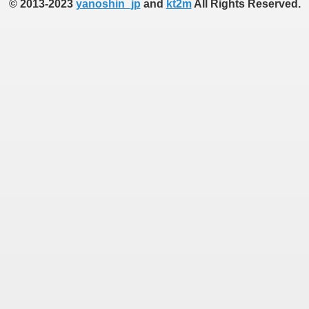
© 2013-2023
yanoshin_jp
and
kt2m
All Rights Reserved.