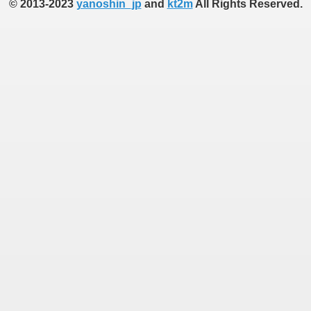
© 2013-2023
yanoshin_jp
and
kt2m
All Rights Reserved.