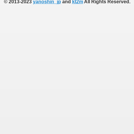
© 2013-2023
yanoshin_jp
and
kt2m
All Rights Reserved.