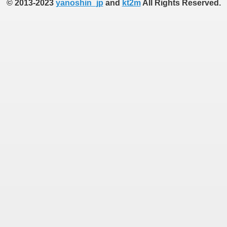
© 2013-2023
yanoshin_jp
and
kt2m
All Rights Reserved.