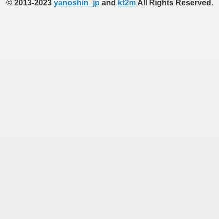
© 2013-2023
yanoshin_jp
and
kt2m
All Rights Reserved.