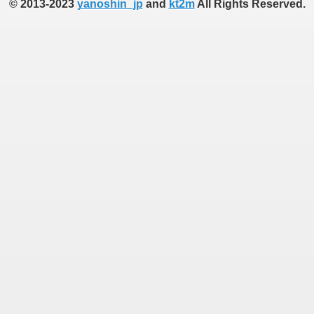
© 2013-2023
yanoshin_jp
and
kt2m
All Rights Reserved.