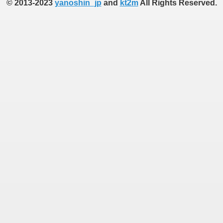
© 2013-2023
yanoshin_jp
and
kt2m
All Rights Reserved.