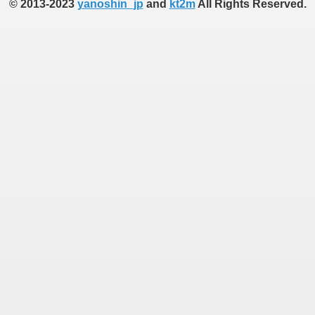
© 2013-2023
yanoshin_jp
and
kt2m
All Rights Reserved.