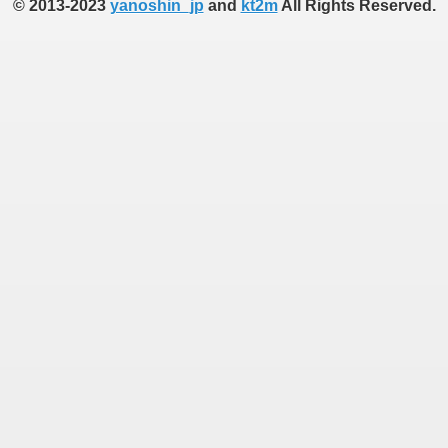
© 2013-2023
yanoshin_jp
and
kt2m
All Rights Reserved.