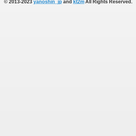
© 2013-2023
yanoshin_jp
and
kt2m
All Rights Reserved.