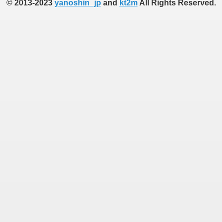
© 2013-2023
yanoshin_jp
and
kt2m
All Rights Reserved.