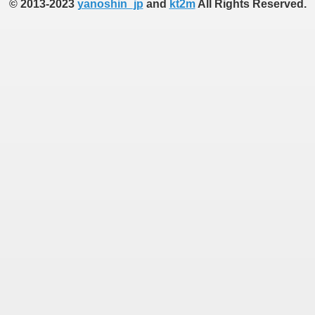
© 2013-2023
yanoshin_jp
and
kt2m
All Rights Reserved.