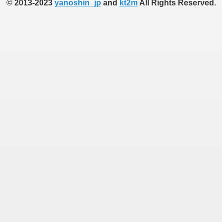
© 2013-2023
yanoshin_jp
and
kt2m
All Rights Reserved.