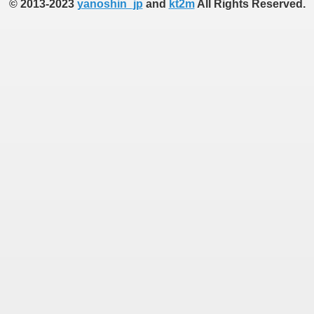
© 2013-2023
yanoshin_jp
and
kt2m
All Rights Reserved.