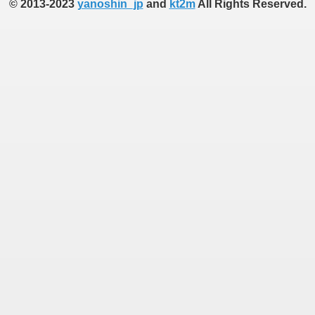
© 2013-2023
yanoshin_jp
and
kt2m
All Rights Reserved.